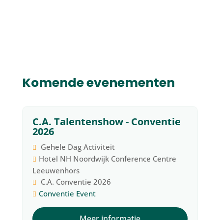
Komende evenementen
C.A. Talentenshow - Conventie
14
2026
augustus
Gehele Dag Activiteit
Hotel NH Noordwijk Conference Centre
Leeuwenhors
C.A. Conventie 2026
Conventie
Event
Meer informatie