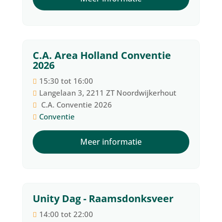
C.A. Area Holland Conventie
14
2026
augustus
15:30 tot 16:00
Langelaan 3, 2211 ZT Noordwijkerhout
C.A. Conventie 2026
Conventie
Meer informatie
Unity Dag - Raamsdonksveer
19
14:00 tot 22:00
september