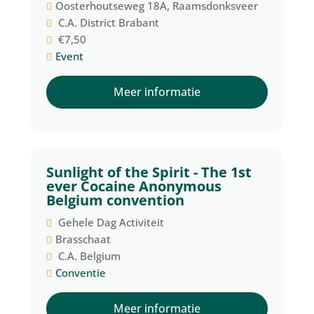
Oosterhoutseweg 18A, Raamsdonksveer
C.A. District Brabant
€7,50
Event
Meer informatie
Sunlight of the Spirit - The 1st
23
ever Cocaine Anonymous
Belgium convention
oktober
Gehele Dag Activiteit
Brasschaat
C.A. Belgium
Conventie
Meer informatie