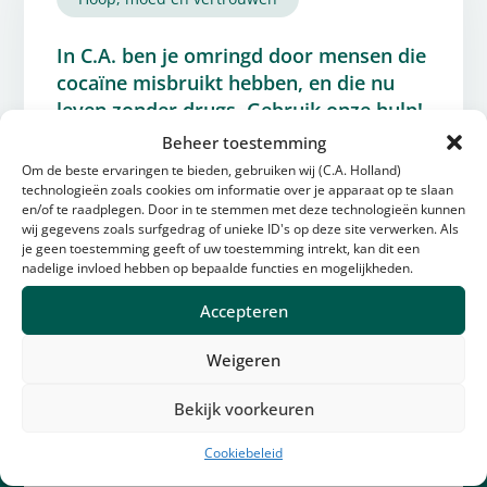
In C.A. ben je omringd door mensen die
cocaïne misbruikt hebben, en die nu
leven zonder drugs. Gebruik onze hulp!
Schrijf telefoonnummers op. Het is
Beheer toestemming
misschien onmogelijk om tussen
Om de beste ervaringen te bieden, gebruiken wij (C.A. Holland)
bijeenkomsten door contacten met
technologieën zoals cookies om informatie over je apparaat op te slaan
en/of te raadplegen. Door in te stemmen met deze technologieën kunnen
drugs en gebruikers te vermijden.
wij gegevens zoals surfgedrag of unieke ID's op deze site verwerken. Als
Sommige van ons hadden helemaal
je geen toestemming geeft of uw toestemming intrekt, kan dit een
nadelige invloed hebben op bepaalde functies en mogelijkheden.
geen cleane vrienden in het begin. Jij
hebt nu wel vrienden die clean zijn!
Accepteren
Geef ons een belletje, zodra je je
onrustig begint te voelen, wacht niet!
Weigeren
En wees niet verbaasd als één van ons
jou belt, als we hulp nodig hebben.
Bekijk voorkeuren
Cookiebeleid
Misschien verbaast het je dat we het