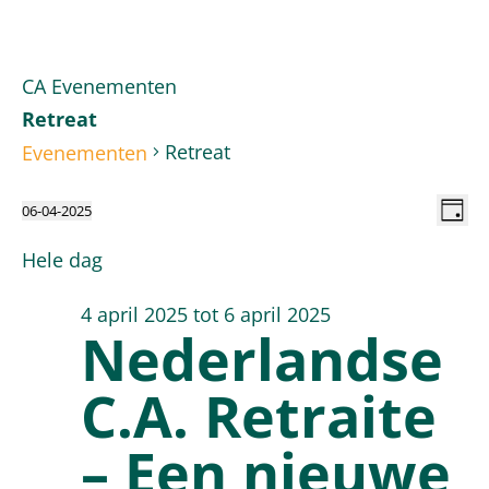
CA Evenementen
Retreat
Retreat
Evenementen
W
Evenementen
E
06-04-2025
Dag
Selecteer
w
Hele dag
n
in
een
datum.
n
4 april 2025
tot
6 april 2025
6
Nederlandse
C.A. Retraite
april
– Een nieuwe