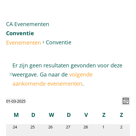
CA Evenementen
Conventie
Conventie
Evenementen
Evenementen
Er zijn geen resultaten gevonden voor deze
weergave. Ga naar de
volgende
Bericht
aankomende evenementen
.
W
E
01-03-2025
Maand
Selecteer
Kalender
w
M
D
W
D
V
Z
Z
n
een
maandag
dinsdag
woensdag
donderdag
vrijdag
zaterdag
zond
datum.
0
0
0
0
0
0
0
24
25
26
27
28
1
2
n
evenementen
evenementen
evenementen
evenementen
evenementen
evenementen
eveneme