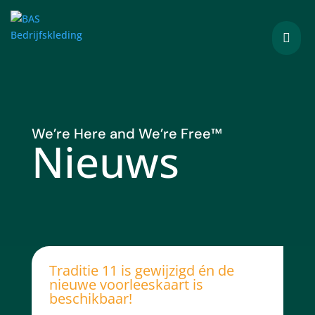

We’re Here and We’re Free
™
Nieuws
Traditie 11 is gewijzigd én de
nieuwe voorleeskaart is
beschikbaar!