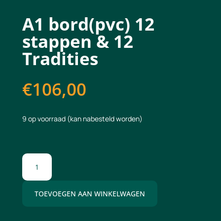
A1 bord(pvc) 12
stappen & 12
Tradities
€
106,00
9 op voorraad (kan nabesteld worden)
A1
bord(pvc)
12
TOEVOEGEN AAN WINKELWAGEN
stappen
&