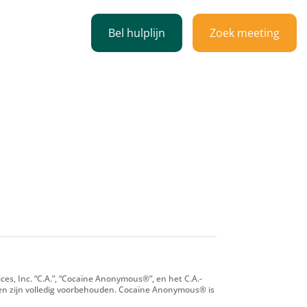
Bel hulplijn
Zoek meeting
professionals
es, Inc. “C.A.”, “Cocaïne Anonymous®”, en het C.A.-
en zijn volledig voorbehouden. Cocaïne Anonymous® is