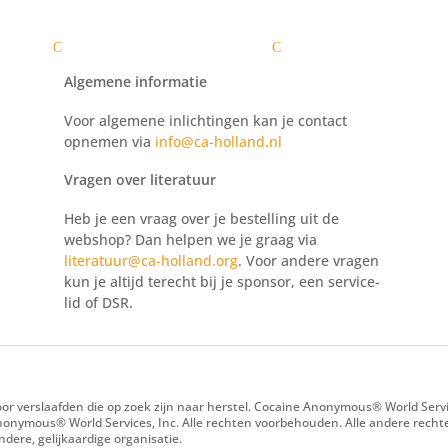
laafden
Zelftest
Voor leden
Nieuws
Voor 
C
C
Algemene informatie
Voor algemene inlichtingen kan je contact
opnemen via
info@ca-holland.nl
Vragen over literatuur
Heb je een vraag over je bestelling uit de
webshop? Dan helpen we je graag via
literatuur@ca-holland.org
. Voor andere vragen
kun je altijd terecht bij je sponsor, een service-
lid of DSR.
r verslaafden die op zoek zijn naar herstel. Cocaine Anonymous® World Servic
onymous® World Services, Inc. Alle rechten voorbehouden. Alle andere recht
ere, gelijkaardige organisatie.