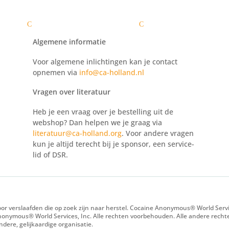
laafden
Zelftest
Voor leden
Nieuws
Voor 
C
C
Algemene informatie
Voor algemene inlichtingen kan je contact
opnemen via
info@ca-holland.nl
Vragen over literatuur
Heb je een vraag over je bestelling uit de
webshop? Dan helpen we je graag via
literatuur@ca-holland.org
. Voor andere vragen
kun je altijd terecht bij je sponsor, een service-
lid of DSR.
r verslaafden die op zoek zijn naar herstel. Cocaine Anonymous® World Servic
onymous® World Services, Inc. Alle rechten voorbehouden. Alle andere recht
ere, gelijkaardige organisatie.