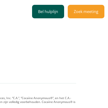
Bel hulplijn
Zoek meeting
professionals
es, Inc. “C.A.”, “Cocaïne Anonymous®”, en het C.A.-
en zijn volledig voorbehouden. Cocaïne Anonymous® is