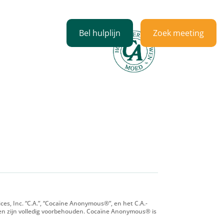
Bel hulplijn
Zoek meeting
professionals
es, Inc. “C.A.”, “Cocaïne Anonymous®”, en het C.A.-
en zijn volledig voorbehouden. Cocaïne Anonymous® is