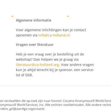
aafden
Zelftest
Voor leden
Nieuws
Voor 
C
C
Algemene informatie
Voor algemene inlichtingen kan je contact
opnemen via
info@ca-holland.nl
Vragen over literatuur
Heb je een vraag over je bestelling uit de
webshop? Dan helpen we je graag via
literatuur@ca-holland.org
. Voor andere vragen
kun je altijd terecht bij je sponsor, een service-
lid of DSR.
r verslaafden die op zoek zijn naar herstel. Cocaine Anonymous® World Servic
onymous® World Services, Inc. Alle rechten voorbehouden. Alle andere recht
ere, gelijkaardige organisatie.