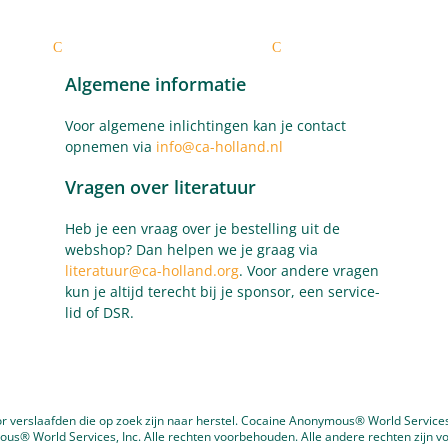
laafden
Zelftest
Voor leden
Nieuws
Voor 
C
C
Algemene informatie
Voor algemene inlichtingen kan je contact
opnemen via
info@ca-holland.nl
Vragen over literatuur
Heb je een vraag over je bestelling uit de
webshop? Dan helpen we je graag via
literatuur@ca-holland.org
. Voor andere vragen
kun je altijd terecht bij je sponsor, een service-
lid of DSR.
 verslaafden die op zoek zijn naar herstel. Cocaine Anonymous® World Services,
® World Services, Inc. Alle rechten voorbehouden. Alle andere rechten zijn v