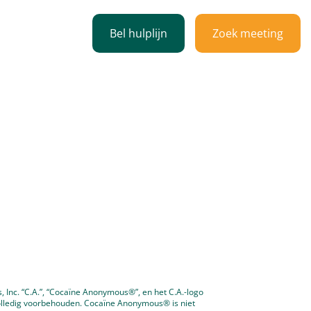
Bel hulplijn
Zoek meeting
professionals
 Inc. “C.A.”, “Cocaïne Anonymous®”, en het C.A.-logo
olledig voorbehouden. Cocaïne Anonymous® is niet